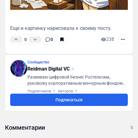
Еще и картинку нарисовала к своему посту.
238
0
0
Сообщество
Reidman Digital VC
Развиваю цифровой бизнес Ростелкома,
руковожу корпоративным венчурным фондом
XTech, вхожу в совет директоров ФРИИ.
Подписчиков: 1
·
Авторов: 1
#старапы #технологии #инвестици #ии Пишите
Подписаться
@DReidman 🔗 Я в Макс: http://bit.ly/4unwp5X
Комментарии
0