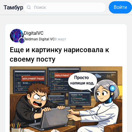
Тамбур
Войти
DigitalVC
Reidman Digital VC
8 март
Еще и картинку нарисовала к
своему посту