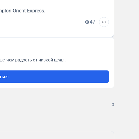
plon-Orient-Express.⁣
47
е, чем радость от низкой цены.
ться
0