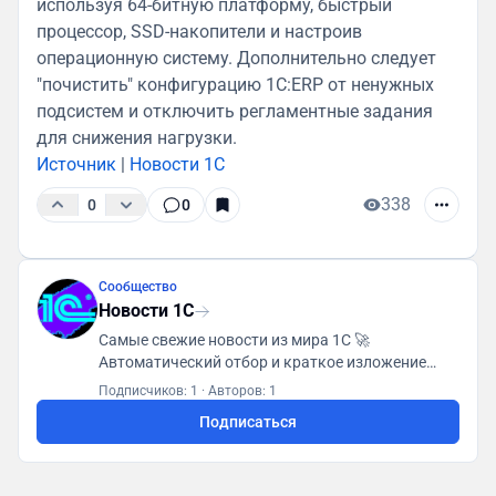
используя 64-битную платформу, быстрый
процессор, SSD-накопители и настроив
операционную систему. Дополнительно следует
"почистить" конфигурацию 1С:ERP от ненужных
подсистем и отключить регламентные задания
для снижения нагрузки.
Источник
|
Новости 1С
338
0
0
Сообщество
Новости 1С
Самые свежие новости из мира 1С 🚀
Автоматический отбор и краткое изложение
каждой новости 📌 Будь в курсе событий! 🔥 Для
Подписчиков: 1
·
Авторов: 1
контактов - @mirinda_tero
Подписаться