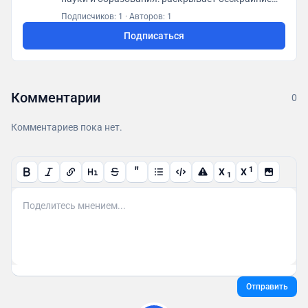
просторы цифровой вселенной...
Подписчиков: 1
·
Авторов: 1
Сотрудничество: @unsero
Подписаться
Комментарии
0
Комментариев пока нет.
"
1
X
X
1
Отправить