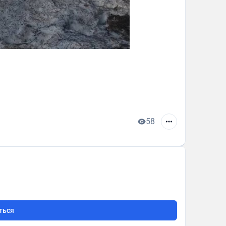
58
ться