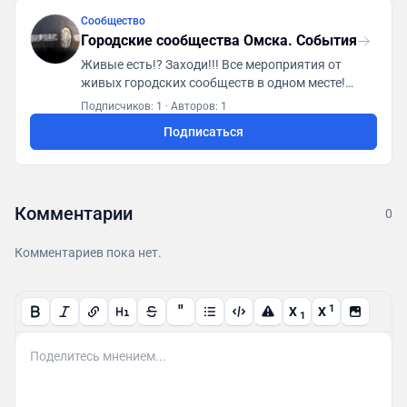
Сообщество
Городские сообщества Омска. События
Живые есть!? Заходи!!! Все мероприятия от
живых городских сообществ в одном месте!
Первая городская платформа "ГСА. Генератор
Подписчиков: 1
·
Авторов: 1
социальной активности"
Подписаться
https://t.me/gsaomsk_bot
Комментарии
0
Комментариев пока нет.
"
1
X
X
1