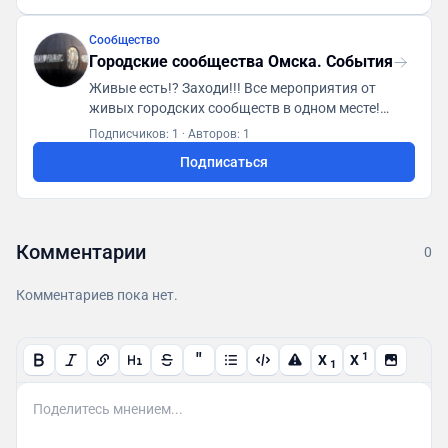
Сообщество
Городские сообщества Омска. События
Живые есть!? Заходи!!! Все мероприятия от
живых городских сообществ в одном месте!
Первая городская платформа "ГСА. Генератор
Подписчиков: 1
·
Авторов: 1
социальной активности"
Подписаться
https://t.me/gsaomsk_bot
Комментарии
0
Комментариев пока нет.
"
1
X
X
1