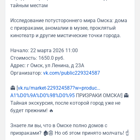
тайным местам
Исследование потустороннего мира Омска: дома
с призраками, аномалии в музее, проклятый
кинотеатр и другие мистические точки города.
Начало: 22 марта 2026 11:00
Стоимость: 1650.0 руб.
Адрес: г Омск, ул Ленина, д 23А
Организатор:
vk.com/public229324587
👻 [
vk.ru/market-229324587?w=produc…
A1%D0%9A%D0%98%D0%95
ПРИЗРАКИ ОМСКА!] 👻
Тайная экскурсия, после которой город уже не
будет прежним! 🔥
Знаете ли вы, что в Омске полно домов с
призраками? 🏚️👺 Но об этом принято молчать! ☝️