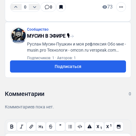
73
0
0
Сообщество
МУСИН В ЭФИРЕ 🎙
Руслан Мусин-Пушкин и моя рефлексия Обо мне -
musin.pro Технологи - omcon.ru verspeak.com
Мусин (яп. 無心) - t.me/MusinMind
Подписчиков: 1
·
Авторов: 1
Подписаться
Комментарии
0
Комментариев пока нет.
"
1
X
X
1