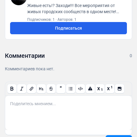
Живые есть!? Заходи!!! Все мероприятия от
живых городских сообществ в одном месте!
Первая городская платформа "ГСА. Генератор
Подписчиков: 1
·
Авторов: 1
социальной активности"
Подписаться
https://t.me/gsaomsk_bot
Комментарии
0
Комментариев пока нет.
"
1
X
X
1