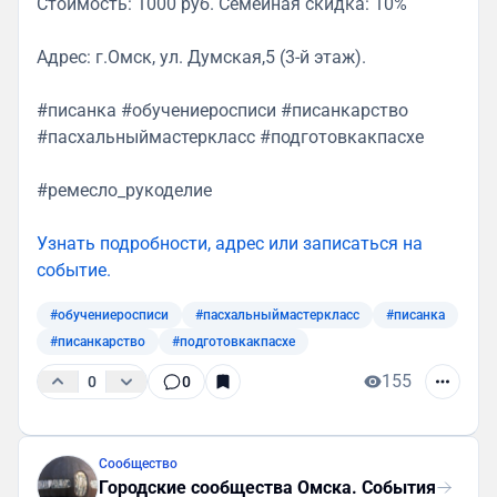
Стоимость: 1000 руб. Семейная скидка: 10%
Адрес: г.Омск, ул. Думская,5 (3-й этаж).
#писанка #обучениеросписи #писанкарство
#пасхальныймастеркласс #подготовкакпасхе
#ремесло_рукоделие
Узнать подробности, адрес или записаться на
событие.
#обучениеросписи
#пасхальныймастеркласс
#писанка
#писанкарство
#подготовкакпасхе
155
0
0
Сообщество
Городские сообщества Омска. События