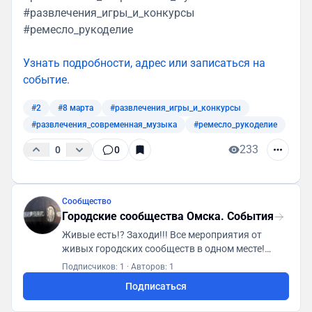
#развлечения_игры_и_конкурсы
#ремесло_рукоделие
Узнать подробности, адрес или записаться на
событие.
#2
#8 марта
#развлечения_игры_и_конкурсы
#развлечения_современная_музыка
#ремесло_рукоделие
233
0
0
Сообщество
Городские сообщества Омска. События
Живые есть!? Заходи!!! Все мероприятия от
живых городских сообществ в одном месте!
Первая городская платформа "ГСА. Генератор
Подписчиков: 1
·
Авторов: 1
социальной активности"
Подписаться
https://t.me/gsaomsk_bot