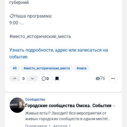
губерний.
📋Наша программа:
9:00 -...
#место_исторические_места
Узнать подробности, адрес или записаться на
событие.
#0
#место_исторические_места
#омск
76
0
0
Сообщество
Городские сообщества Омска. События
Живые есть!? Заходи!!! Все мероприятия от
живых городских сообществ в одном месте!
Первая городская платформа "ГСА. Генератор
Подписчиков: 1
·
Авторов: 1