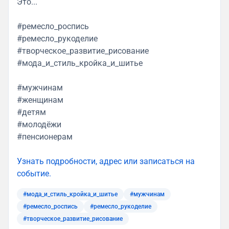
Это...
#ремесло_роспись
#ремесло_рукоделие
#творческое_развитие_рисование
#мода_и_стиль_кройка_и_шитье
#мужчинам
#женщинам
#детям
#молодёжи
#пенсионерам
Узнать подробности, адрес или записаться на
событие.
#мода_и_стиль_кройка_и_шитье
#мужчинам
#ремесло_роспись
#ремесло_рукоделие
#творческое_развитие_рисование