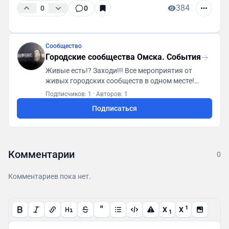
384
0
0
Сообщество
Городские сообщества Омска. События
Живые есть!? Заходи!!! Все мероприятия от
живых городских сообществ в одном месте!
Первая городская платформа "ГСА. Генератор
Подписчиков: 1
·
Авторов: 1
социальной активности"
Подписаться
https://t.me/gsaomsk_bot
Комментарии
0
Комментариев пока нет.
"
1
X
X
1