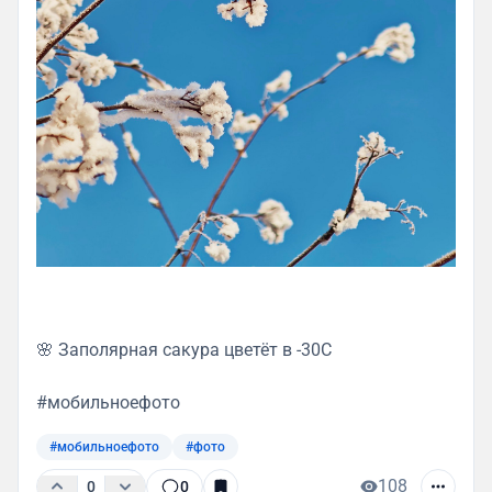
🌸 Заполярная сакура
цветёт в -30С
#мобильноефото
#мобильноефото
#фото
108
0
0