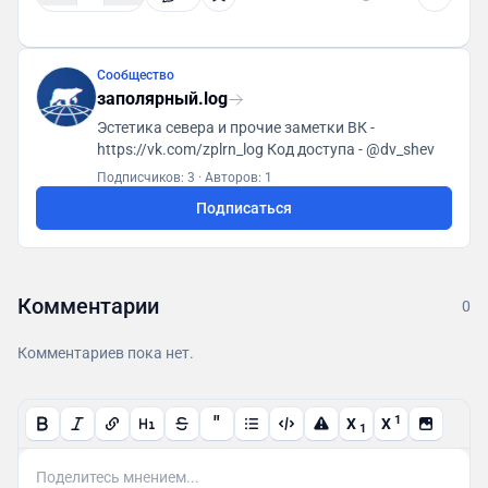
Сообщество
заполярный.log
Эстетика севера и прочие заметки ВК -
https://vk.com/zplrn_log Код доступа - @dv_shev
Подписчиков: 3
·
Авторов: 1
Подписаться
Комментарии
0
Комментариев пока нет.
"
1
X
X
1