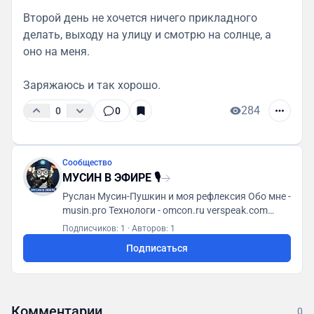
Второй день не хочется ничего прикладного
делать, выходу на улицу и смотрю на солнце, а
оно на меня.
Заряжаюсь и так хорошо.
284
0
0
Сообщество
МУСИН В ЭФИРЕ 🎙
Руслан Мусин-Пушкин и моя рефлексия Обо мне -
musin.pro Технологи - omcon.ru verspeak.com
Мусин (яп. 無心) - t.me/MusinMind
Подписчиков: 1
·
Авторов: 1
Подписаться
Комментарии
0