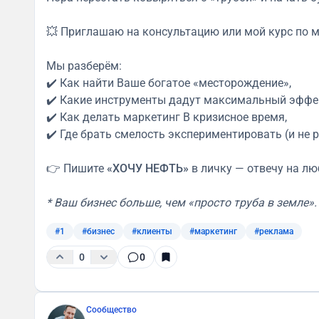
💥 Приглашаю на консультацию или мой курс по м
Мы разберём:
✔️ Как найти Ваше богатое «месторождение»,
✔️ Какие инструменты дадут максимальный эффе
✔️ Как делать маркетинг В кризисное время,
✔️ Где брать смелость экспериментировать (и не р
👉 Пишите
«ХОЧУ НЕФТЬ»
в личку — отвечу на л
* Ваш бизнес больше, чем «просто труба в земле».
#1
#бизнес
#клиенты
#маркетинг
#реклама
0
0
Сообщество