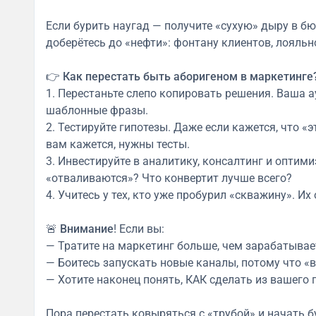
Если бурить наугад — получите «сухую» дыру в б
доберётесь до «нефти»: фонтану клиентов, лояльн
👉
Как перестать быть аборигеном в маркетинге
1. Перестаньте слепо копировать решения. Ваша аудитория уникальна — ей нужна забота, а не
шаблонные фразы.
2. Тестируйте гипотезы. Даже если кажется, что «
вам кажется, нужны тесты.
3. Инвестируйте в аналитику, консалтинг и оптим
«отваливаются»? Что конвертит лучше всего?
4. Учитесь у тех, кто уже пробурил «скважину». 
🚨
Внимание
! Если вы:
— Тратите на маркетинг больше, чем зарабатывае
— Боитесь запускать новые каналы, потому что «в
— Хотите наконец понять, КАК сделать из вашего 
Пора перестать ковыряться с «трубой» и начать 