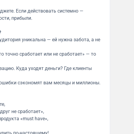
юджете. Если действовать системно —
ости, прибыли.
?
это точно сработает или не сработает» — то
изацию. Куда уходят деньги? Где клиенты
Их ошибки сэкономят вам месяцы и миллионы.
те,
друг не сработает»,
продукта «must have»,
бурить по-настоящему!