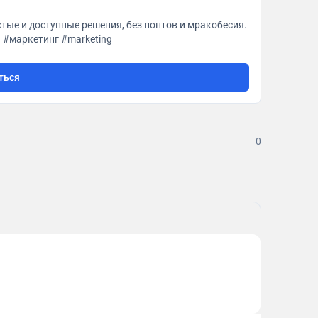
ые и доступные решения, без понтов и мракобесия.
Бизнес-Трекинг для предпринимателя @EseninSA. #маркетинг #marketing
ться
0