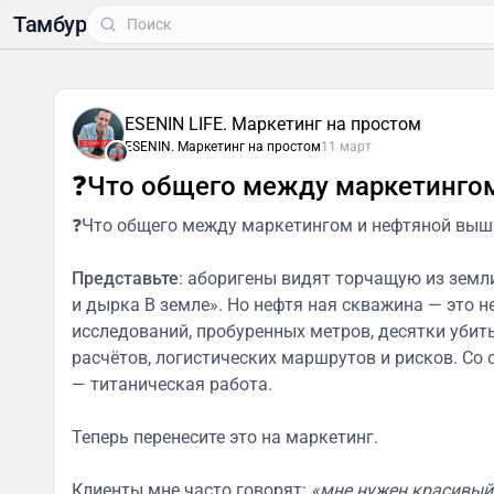
Тамбур
ESENIN LIFE. Маркетинг на простом
ESENIN. Маркетинг на простом
11 март
❓Что общего между маркетинго
❓Что общего между маркетингом и нефтяной выш
Представьте
: аборигены видят торчащую из земли 
и дырка В земле». Но нефтя ная скважина — это н
исследований, пробуренных метров, десятки уби
расчётов, логистических маршрутов и рисков. Со 
— титаническая работа.
Теперь перенесите это на маркетинг.
Клиенты мне часто говорят:
«мне нужен красивый 