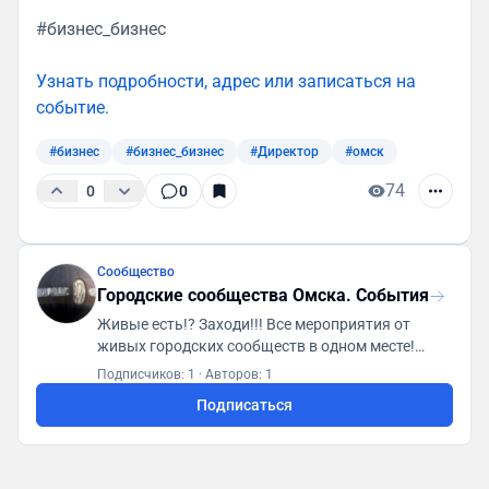
#бизнес_бизнес
Узнать подробности, адрес или записаться на
событие.
#бизнес
#бизнес_бизнес
#Директор
#омск
74
0
0
Сообщество
Городские сообщества Омска. События
Живые есть!? Заходи!!! Все мероприятия от
живых городских сообществ в одном месте!
Первая городская платформа "ГСА. Генератор
Подписчиков: 1
·
Авторов: 1
социальной активности"
Подписаться
https://t.me/gsaomsk_bot