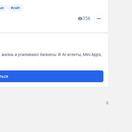
ые
#счёт
356
ают бизнесы ⚙️ AI-агенты, Mini Apps,
ться
0