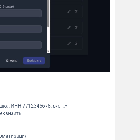
ка, ИНН 7712345678, р/с …».
реквизиты.
томатизация