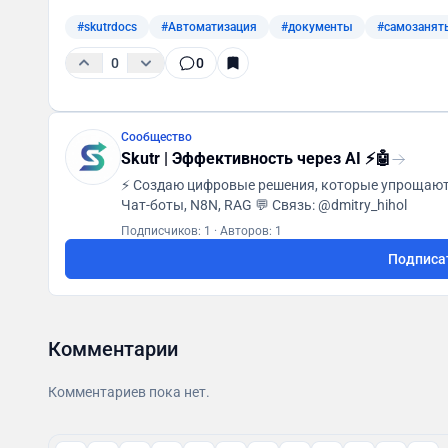
#skutrdocs
#Автоматизация
#документы
#самозанят
0
0
Сообщество
Skutr | Эффективность через AI ⚡️🤖
⚡️ Создаю цифровые решения, которые упрощают жизнь и усилив
Чат-боты, N8N, RAG 💬 Связь: @dmitry_hihol
Подписчиков: 1
·
Авторов: 1
Подписа
Комментарии
Комментариев пока нет.