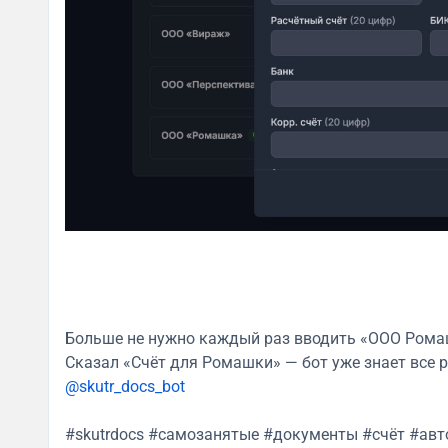
Больше не нужно каждый раз вводить «ООО Ромаш
Сказал «Счёт для Ромашки» — бот уже знает все 
@skutr_docs_bot
#skutrdocs #самозанятые #документы #счёт #ав