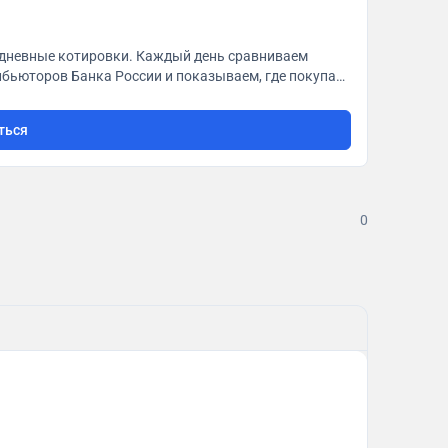
и. Каждый день сравниваем
бьюторов Банка России и показываем, где покупать
переплачивать. Без рекламы и прогнозов.
ться
0