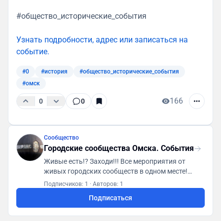
#общество_исторические_события
Узнать подробности, адрес или записаться на
событие.
#0
#история
#общество_исторические_события
#омск
166
0
0
Сообщество
Городские сообщества Омска. События
Живые есть!? Заходи!!! Все мероприятия от
живых городских сообществ в одном месте!
Первая городская платформа "ГСА. Генератор
Подписчиков: 1
·
Авторов: 1
социальной активности"
Подписаться
https://t.me/gsaomsk_bot