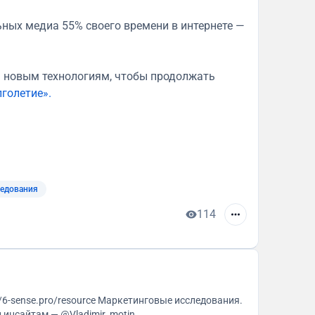
ьных медиа 55% своего времени в интернете —
ся новым технологиям, чтобы продолжать
голетие».
ледования
114
 идеям и инсайтам — @Vladimir_motin