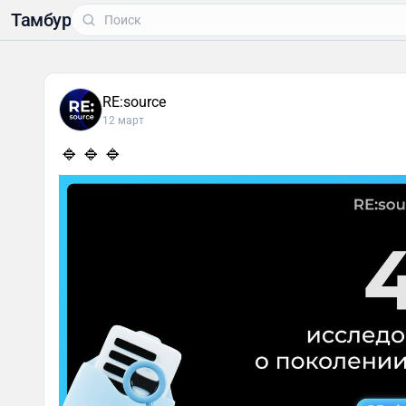
Тамбур
RE:source
12 март
🔹🔹🔹