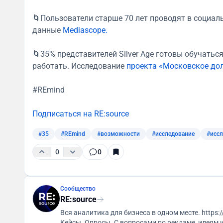
🌀Пользователи старше 70 лет проводят в социал
данные
Mediascope.
🌀35% представителей Silver Age готовы обучать
работать. Исследование
проекта «Московское дол
#REmind
Подписаться на RE:source
#35
#REmind
#возможности
#исследование
#исс
0
0
Сообщество
RE:source
Вся аналитика для бизнеса в одном месте. https://6-sense.pro/resource Маркетинговые исследования.
Кейсы. Опросы. С вопросами по рекламе,