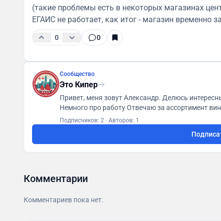
(такие проблемы есть в некоторых магазинах цент
ЕГАИС не работает, как итог - магазин временно з
0
0
Сообщество
Это Кипер
Привет, меня зовут Александр. Делюсь интересным и полезным. Путешествия | Еда | Впечатления |
Немного про работу Отвечаю за ассортимент вина во Вкусвилле (да, там есть вино) - @vkusvillwine
Иногда пишу в @wineandfood 🍷 Дл
Подписчиков: 2
·
Авторов: 1
Подписа
Комментарии
Комментариев пока нет.