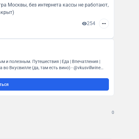
ра Москвы, без интернета кассы не работают,
акрыт)
254
я связи @Travelfeedback_bot
ться
0