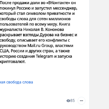
сная свобода слова
85