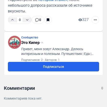
небольшого допроса рассказали об источнике
вкусноты.
327
0
0
Сообщество
Это Кипер
Привет, меня зовут Александр. Делюсь
интересным и полезным. Путешествия | Еда |
Впечатления | Немного про работу Отвечаю за
Подписчиков: 2
·
Авторов: 1
ассортимент вина во Вкусвилле (да, там есть
Подписаться
вино) - @vkusvillwine Иногда пишу в
@wineandfood 🍷 Для связи @Travelfeedback_bot
Комментарии
0
Комментариев пока нет.