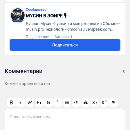
Сообщество
МУСИН В ЭФИРЕ 🎙
Руслан Мусин-Пушкин и моя рефлексия Обо мне -
musin.pro Технологи - omcon.ru verspeak.com
Мусин (яп. 無心) - t.me/MusinMind
Подписчиков: 1
·
Авторов: 1
Подписаться
Комментарии
0
Комментариев пока нет.
"
1
X
X
1