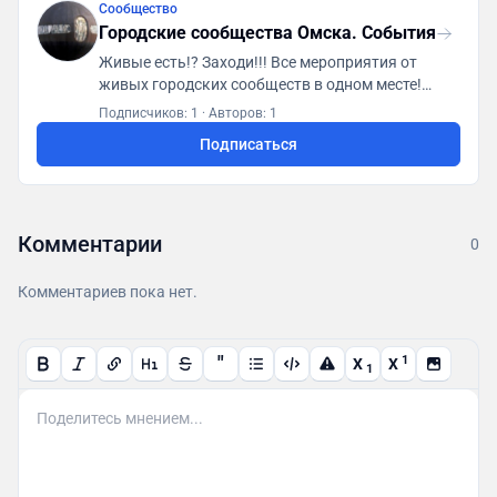
Сообщество
Городские сообщества Омска. События
Живые есть!? Заходи!!! Все мероприятия от
живых городских сообществ в одном месте!
Первая городская платформа "ГСА. Генератор
Подписчиков: 1
·
Авторов: 1
социальной активности"
Подписаться
https://t.me/gsaomsk_bot
Комментарии
0
Комментариев пока нет.
"
1
X
X
1