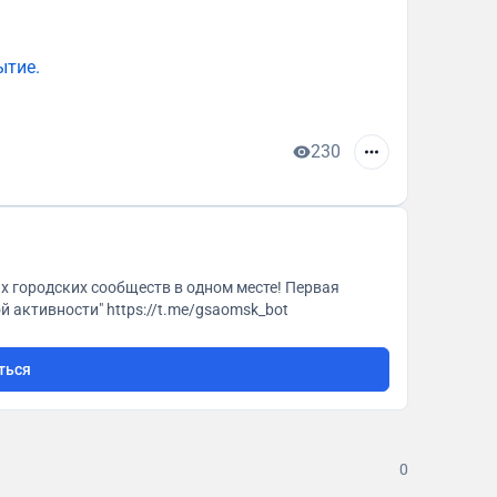
ытие.
230
городская платформа "ГСА. Генератор социальной активности" https://t.me/gsaomsk_bot
ться
0