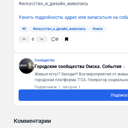
#искусство_и_дизайн_живопись
Узнать подробности, адрес или записаться на соб
#0
#искусство_и_дизайн_живопись
#омск
0
0
Сообщество
Городские сообщества Омска. События
Живые есть!? Заходи!!! Все мероприятия от живых городских сообществ в одном месте! Первая
Подписчиков: 1
·
Авторов: 1
Подписа
Комментарии