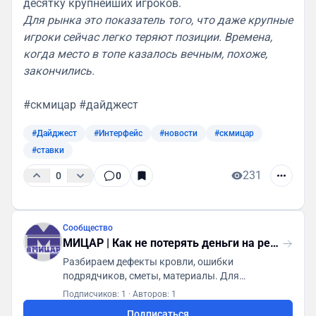
десятку крупнейших игроков.
Для рынка это показатель того, что даже крупные
игроки сейчас легко теряют позиции. Времена,
когда место в топе казалось вечным, похоже,
закончились.
#скмицар #дайджест
#Дайджест
#Интерфейс
#новости
#скмицар
#ставки
231
0
0
Сообщество
МИЦАР | Как не потерять деньги на ремонте
Разбираем дефекты кровли, ошибки
подрядчиков, сметы, материалы. Для
собственников зданий, управляющих,
Подписчиков: 1
·
Авторов: 1
техзаказчиков и тех, кто строит дом.
Подписаться