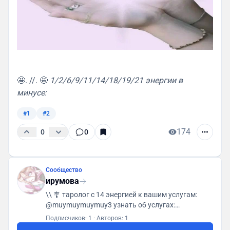
🤩. //. 🤩
1/2/6/9/11/14/18/19/21 энергии в
минусе:
#1
#2
174
0
0
Сообщество
ирумова
\\ 🎐 таролог с 14 энергией к вашим услугам:
@muymuymuymuy3 узнать об услугах:
https://t.me/irumovaklass
Подписчиков: 1
·
Авторов: 1