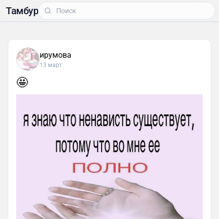
Тамбур
ирумова
13 март
🤩