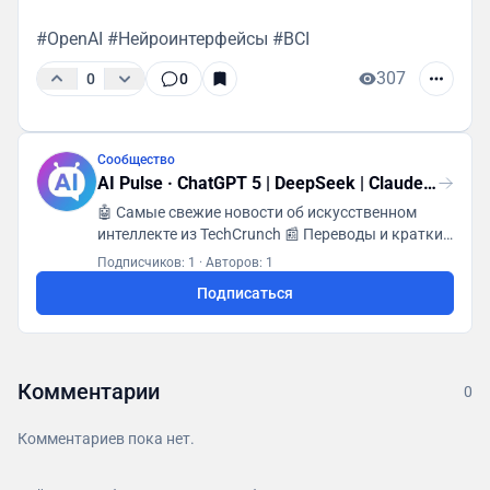
#OpenAI #Нейроинтерфейсы #BCI
307
0
0
Сообщество
AI Pulse · ChatGPT 5 | DeepSeek | Claude | Grok
🤖 Самые свежие новости об искусственном
интеллекте из TechCrunch 📰 Переводы и краткие
изложения ежедневно 🌐 От Google и OpenAI до
Подписчиков: 1
·
Авторов: 1
стартапов
Подписаться
Комментарии
0
Комментариев пока нет.