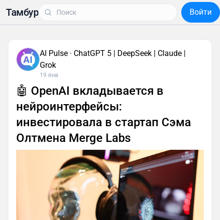
Тамбур
Войти
AI Pulse · ChatGPT 5 | DeepSeek | Claude |
Grok
19 янв
🤖 OpenAI вкладывается в
нейроинтерфейсы:
инвестировала в стартап Сэма
Олтмена Merge Labs