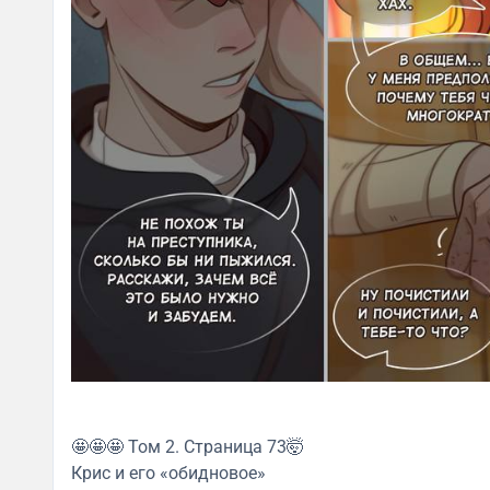
🤩🤩🤩 Том 2. Страница 73🤯
Крис и его «обидновое»