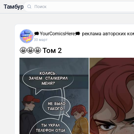
Тамбур
🗯YourComicsHere🗯 реклама авторских ко
30 март
🤩🤩🤩 Том 2