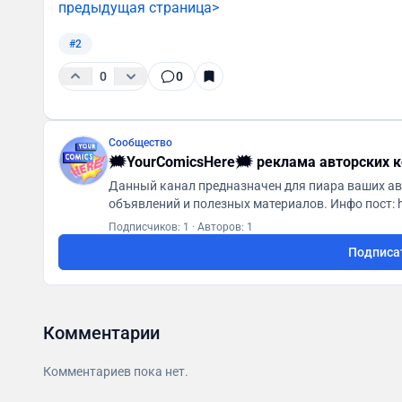
предыдущая страница>
#2
0
0
Сообщество
🗯YourComicsHere🗯 реклама авторских 
Данный канал предназначен для пиара ваших авт
объявлений и полезных материалов. Инфо пост: https://t.me/YourComicsHere/5 Владелец —
@pogremuse Наш паблик ВК: https://vk.com/yo
Подписчиков: 1
·
Авторов: 1
Подписа
Комментарии
Комментариев пока нет.