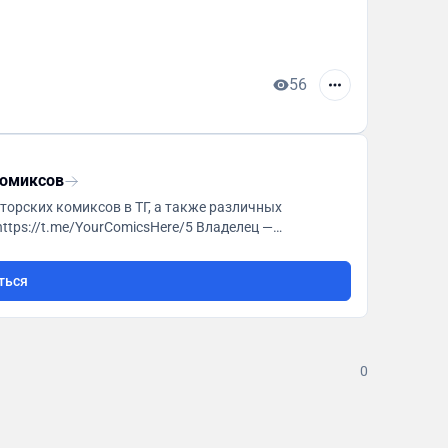
56
комиксов
орских комиксов в ТГ, а также различных
urcomicshere
ться
0