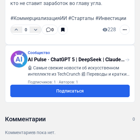
кто не ставит заработок во главу угла.
#КоммерциализацияИИ #Стартапы #Инвестиции
228
0
0
Сообщество
AI Pulse · ChatGPT 5 | DeepSeek | Claude | Grok
🤖 Самые свежие новости об искусственном
интеллекте из TechCrunch 📰 Переводы и краткие
изложения ежедневно 🌐 От Google и OpenAI до
Подписчиков: 1
·
Авторов: 1
стартапов
Подписаться
Комментарии
0
Комментариев пока нет.