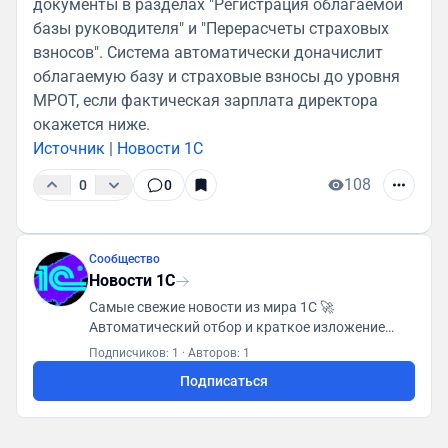
документы в разделах "Регистрация облагаемой
базы руководителя" и "Перерасчеты страховых
взносов". Система автоматически доначислит
облагаемую базу и страховые взносы до уровня
МРОТ, если фактическая зарплата директора
окажется ниже.
Источник
|
Новости 1С
108
0
0
Сообщество
Новости 1С
Самые свежие новости из мира 1С 🚀
Автоматический отбор и краткое изложение
каждой новости 📌 Будь в курсе событий! 🔥 Для
Подписчиков: 1
·
Авторов: 1
контактов - @mirinda_tero
Подписаться