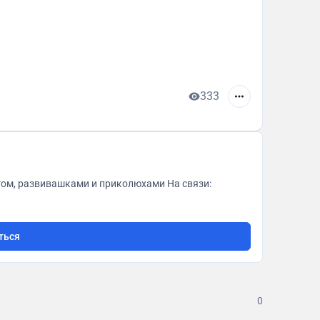
333
развивашками и приколюхами На связи:
ться
0