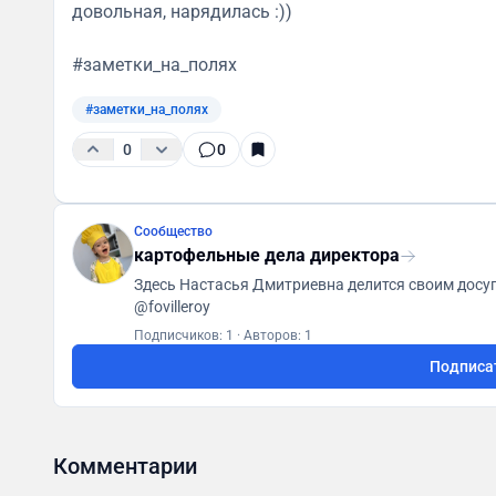
довольная, нарядилась :))
#заметки_на_полях
#заметки_на_полях
0
0
Сообщество
картофельные дела директора
Здесь Настасья Дмитриевна делится своим досугом, 
@fovilleroy
Подписчиков: 1
·
Авторов: 1
Подписа
Комментарии