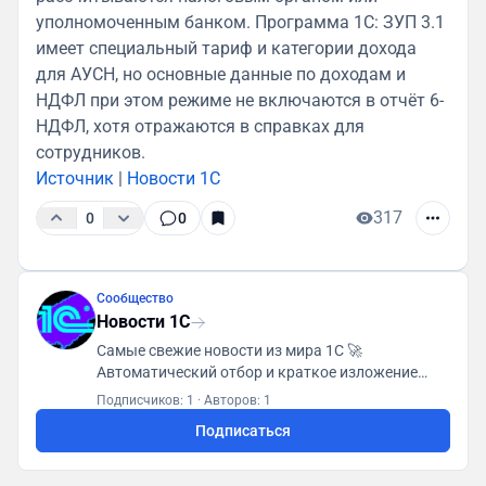
уполномоченным банком. Программа 1С: ЗУП 3.1
имеет специальный тариф и категории дохода
для АУСН, но основные данные по доходам и
НДФЛ при этом режиме не включаются в отчёт 6-
НДФЛ, хотя отражаются в справках для
сотрудников.
Источник
|
Новости 1С
317
0
0
Сообщество
Новости 1С
Самые свежие новости из мира 1С 🚀
Автоматический отбор и краткое изложение
каждой новости 📌 Будь в курсе событий! 🔥 Для
Подписчиков: 1
·
Авторов: 1
контактов - @mirinda_tero
Подписаться