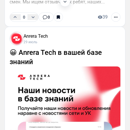
смен. Мы ищем отзывчивых ребят, наших...
39
0
0
Anrera Tech
29 июль
😀 Anrera Tech в вашей базе
знаний