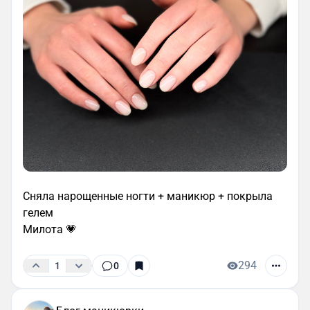
Сняла нарощенные ногти + маникюр + покрыла
гелем
Милота 💗
294
1
0