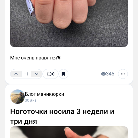
Мне очень нравятся💗
345
-1
0
Блог маникюрки
30 янв
Ноготочки носила 3 недели и
три дня