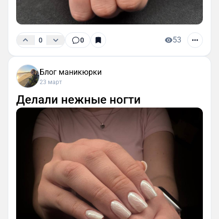
53
0
0
Блог маникюрки
23 март
Делали нежные ногти