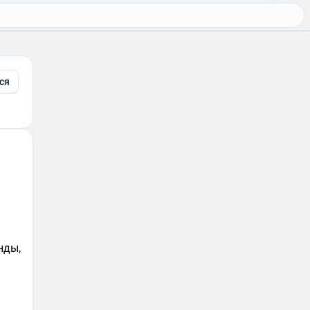
ся
нды,