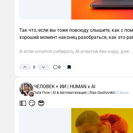
Так что, если вы тоже повсюду слышите, как с п
хороший момент наконец разобраться, как это ра
А если хочется собирать AI-агентов без кода, для...
0
0
ЧЕЛОВЕК × ИИ | HUMAN x AI
Data Flow | AI & Автоматизация | Stas Gasilovskii
29 июль
💵 😏 😎