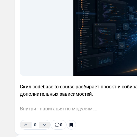
Скил codebase-to-course разбирает проект и соби
дополнительных зависимостей.
Внутри - навигация по модулям,...
0
0