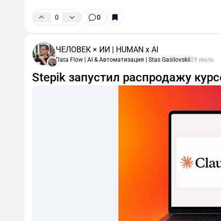
0
0
ЧЕЛОВЕК × ИИ | HUMAN x AI
Data Flow | AI & Автоматизация | Stas Gasilovskii
29 июль
Stepik запустил распродажу курс