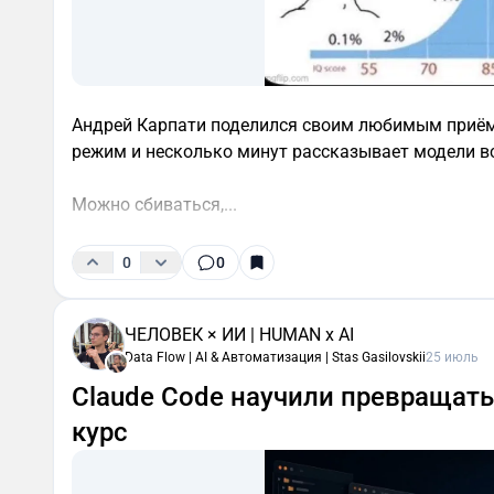
Андрей Карпати поделился своим любимым приём
режим и несколько минут рассказывает модели всё
Можно сбиваться,...
0
0
ЧЕЛОВЕК × ИИ | HUMAN x AI
Data Flow | AI & Автоматизация | Stas Gasilovskii
25 июль
Claude Code научили превращат
курс