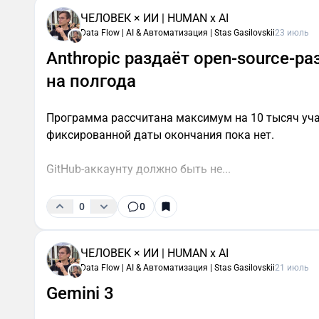
ЧЕЛОВЕК × ИИ | HUMAN x AI
Data Flow | AI & Автоматизация | Stas Gasilovskii
23 июль
Anthropic раздаёт open-source-р
на полгода
Программа рассчитана максимум на 10 тысяч уча
фиксированной даты окончания пока нет.
GitHub-аккаунту должно быть не...
0
0
ЧЕЛОВЕК × ИИ | HUMAN x AI
Data Flow | AI & Автоматизация | Stas Gasilovskii
21 июль
Gemini 3