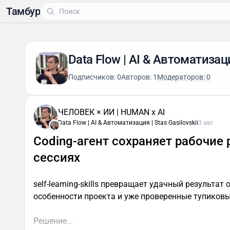
Тамбур
Data Flow | AI & Автоматизация
Подписчиков: 0
Авторов: 1
Модераторов: 0
ЧЕЛОВЕК × ИИ | HUMAN x AI
Data Flow | AI & Автоматизация | Stas Gasilovskii
3 авг
Coding-агент сохраняет рабочие
сессиях
self-learning-skills превращает удачный результа
особенности проекта и уже проверенные тупиковы
Решение...