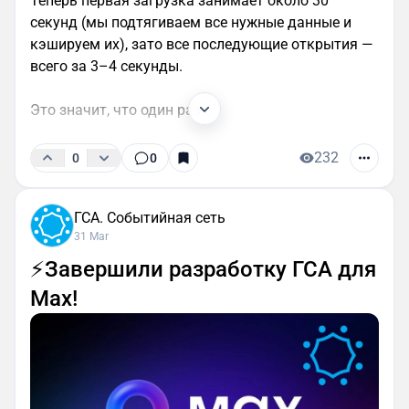
Теперь первая загрузка занимает около 30
секунд (мы подтягиваем все нужные данные и
кэшируем их), зато все последующие открытия —
всего за 3–4 секунды.
Это значит, что один раз...
232
0
0
ГСА. Событийная сеть
31 Mar
⚡️Завершили разработку ГСА для
Max!