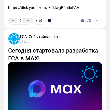
https://disk.yandex.ru/i/IfkiwgB2bdaFAA
370
0
0
ГСА. Событийная сеть
25 Şub
Сегодня стартовала разработка
ГСА в MAX!