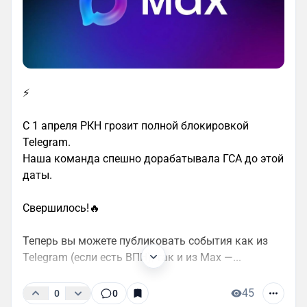
⚡️
С 1 апреля РКН грозит полной блокировкой
Telegram.
Наша команда спешно дорабатывала ГСА до этой
даты.
Свершилось!🔥
Теперь вы можете публиковать события как из
Telegram (если есть ВПН), так и из Max —...
45
0
0