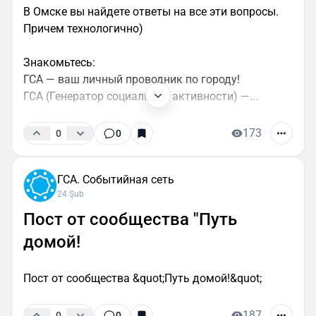
В Омске вы найдете ответы на все эти вопросы.
Причем технологично)
Знакомьтесь:
ГСА — ваш личный проводник по городу!
ГСА (Генератор социальной активности) —...
173
0
0
ГСА. Событийная сеть
24 Şub
Пост от сообщества "Путь
домой!
Пост от сообщества &quot;Путь домой!&quot;
187
0
0