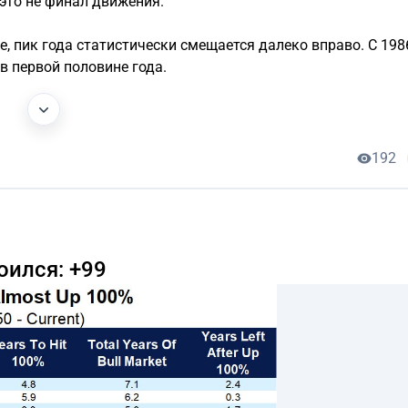
это не финал движения.
, пик года статистически смещается далеко вправо. С 198
 в первой половине года.
192
оился: +99