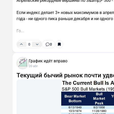
Апрельские рекордные вершины по S&amp;P 500 - 
Если индекс делает 3+ новых максимумов в апреле
года - ни одного пика раньше декабря и ни одного
Го...
0
0
График идёт вправо
20 abr
Текущий бычий рынок почти удв