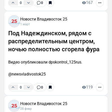
167
0
0
Новости Владивосток 25
1 март
Под Надеждинском, рядом с
распределительным центром,
ночью полностью сгорела фура
Видео опубликовали dpskontrol_125rus.
@newsvladivostok25
119
0
0
Новости Владивосток 25
28 февр