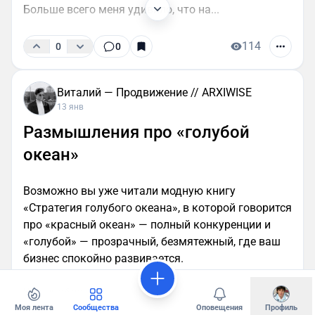
Больше всего меня удивило, что на...
114
0
0
Виталий — Продвижение // ARXIWISE
13 янв
Размышления про «голубой
океан»
Возможно вы уже читали модную книгу
«Стратегия голубого океана», в которой говорится
про «красный океан» — полный конкуренции и
«голубой» — прозрачный, безмятежный, где ваш
бизнес спокойно развивается.
Вся проблема...
Моя лента
Сообщества
Оповещения
Профиль