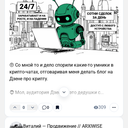
🤨 Со мной то и дело спорили какие-то умники в
крипто-чатах, отговаривая меня делать блог на
Дзене про крипту.
🧔 Мол, аудитория Дзена — это дедушки с...
309
0
0
Виталий — Продвижение // ARXIWISE