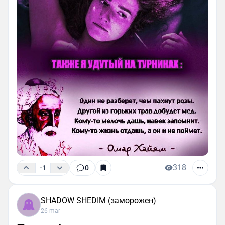
318
-1
0
SHADOW SHEDIM (заморожен)
26 mar