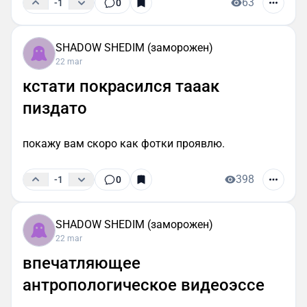
63
-1
0
SHADOW SHEDIM (заморожен)
22 mar
кстати покрасился тааак
пиздато
покажу вам скоро как фотки проявлю.
398
-1
0
SHADOW SHEDIM (заморожен)
22 mar
впечатляющее
антропологическое видеоэссе