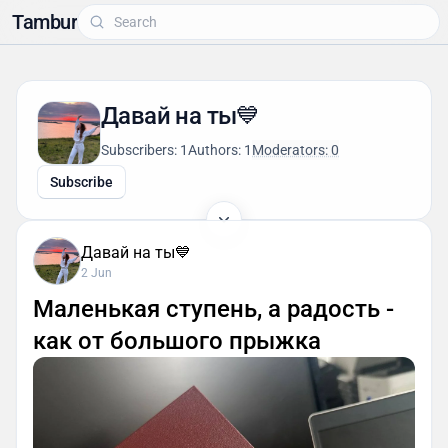
Tambur
Давай на ты💙
Subscribers: 1
Authors: 1
Moderators: 0
Subscribe
Давай на ты💙
2 Jun
Маленькая ступень, а радость -
как от большого прыжка