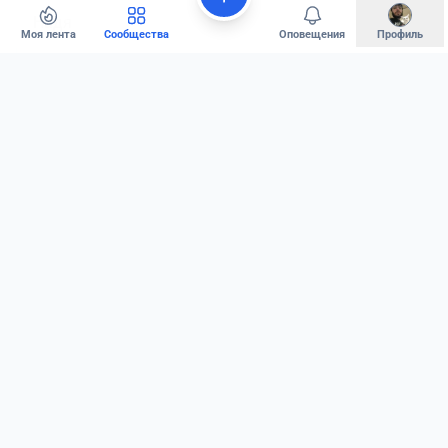
Надя
Моя лента
Сообщества
Оповещения
Профиль
193
0
0
ЙОГА ДЛЯ МАМ
2 март
до записи практики я пока не
добралась, но сделала видео
ЗАЧЕМ мы на классах дышим на
360
потому что без наглядной картинки все эти вдохи
в спину и расширения во все стороны могут
показаться невыносимой скукой
но все не зря, все не зря ;)