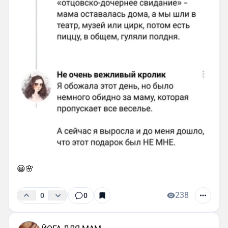
😀🌸
238
0
0