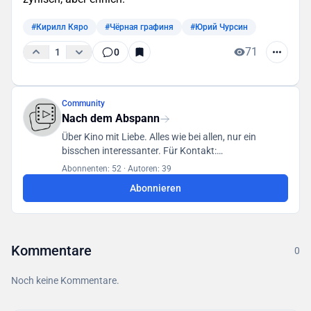
#Кирилл Кяро
#Чёрная графиня
#Юрий Чурсин
71
1
0
Community
Nach dem Abspann
Über Kino mit Liebe. Alles wie bei allen, nur ein
bisschen interessanter. Für Kontakt:
posletitrov@yandex.ru
Abonnenten: 52
·
Autoren: 39
Abonnieren
Kommentare
0
Noch keine Kommentare.