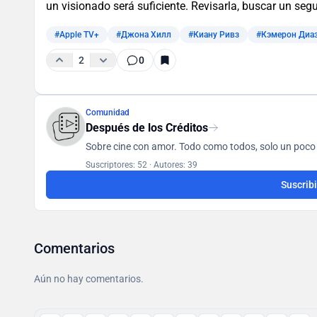
un visionado será suficiente. Revisarla, buscar un seg
#Apple TV+
#Джона Хилл
#Киану Ривз
#Кэмерон Диа
2
0
Comunidad
Después de los Créditos
Suscriptores: 52
·
Autores: 39
Suscrib
Comentarios
Aún no hay comentarios.