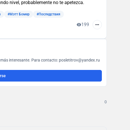
undo nivel, probablemente no te apetezca.
з
#Мэтт Бомер
#Последствия
199
Sobre cine con amor. Todo como todos, solo un poco más interesante. Para contacto: posletitrov@yandex.ru
irse
0