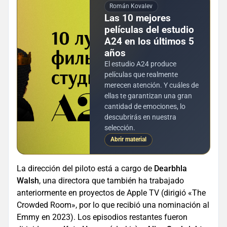
Román Kovalev
Las 10 mejores
películas del estudio
A24 en los últimos 5
años
El estudio A24 produce
películas que realmente
merecen atención. Y cuáles de
ellas te garantizan una gran
cantidad de emociones, lo
descubrirás en nuestra
selección.
Abrir material
La dirección del piloto está a cargo de
Dearbhla
Walsh
, una directora que también ha trabajado
anteriormente en proyectos de Apple TV (dirigió «The
Crowded Room», por lo que recibió una nominación al
Emmy en 2023). Los episodios restantes fueron