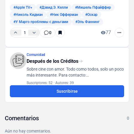
#Apple TV+
#Дэвид Э. Келли
#Мишель Пфайффер
#Николь Кидман
#Ник Офферман
#Оскар
#У Марго проблемы с деньгами
#Эль Фаннинг
77
1
0
Comunidad
Después de los Créditos
Sobre cine con amor. Todo como todos, solo un poco
más interesante. Para contacto:
posletitrov@yandex.ru
Suscriptores: 52
·
Autores: 39
Suscribirse
Comentarios
0
Aún no hay comentarios.