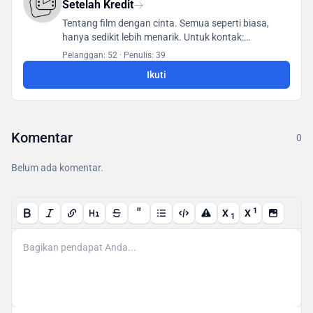
Setelah Kredit
Tentang film dengan cinta. Semua seperti biasa,
hanya sedikit lebih menarik. Untuk kontak:
posletitrov@yandex.ru
Pelanggan: 52
·
Penulis: 39
Ikuti
Komentar
0
Belum ada komentar.
"
1
X
X
1