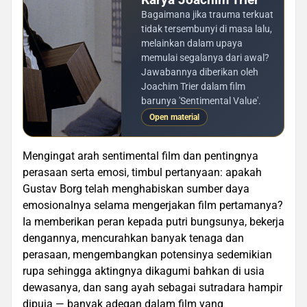
Bagaimana jika trauma terkuat
tidak tersembunyi di masa lalu,
melainkan dalam upaya
memulai segalanya dari awal?
Jawabannya diberikan oleh
Joachim Trier dalam film
barunya 'Sentimental Value'.
Open material
Mengingat arah sentimental film dan pentingnya
perasaan serta emosi, timbul pertanyaan: apakah
Gustav Borg telah menghabiskan sumber daya
emosionalnya selama mengerjakan film pertamanya?
Ia memberikan peran kepada putri bungsunya, bekerja
dengannya, mencurahkan banyak tenaga dan
perasaan, mengembangkan potensinya sedemikian
rupa sehingga aktingnya dikagumi bahkan di usia
dewasanya, dan sang ayah sebagai sutradara hampir
dipuja — banyak adegan dalam film yang