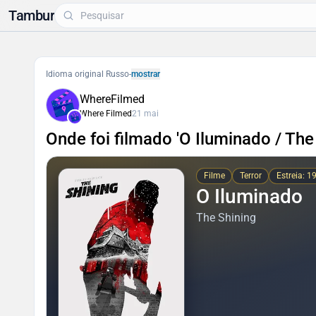
Tambur
Idioma original Russo
-
mostrar
WhereFilmed
Where Filmed
21 mai
Onde foi filmado 'O Iluminado / The
Filme
Terror
Estreia: 1
O Iluminado
The Shining