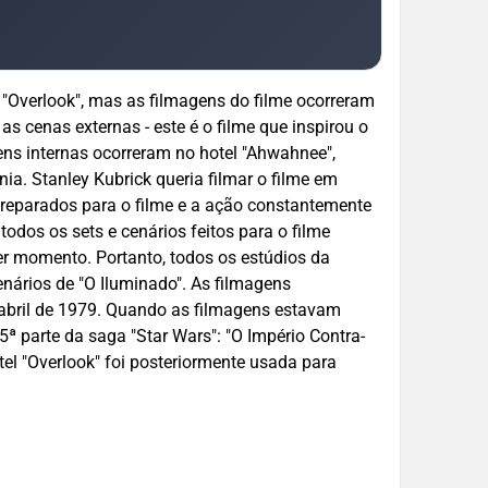
o "Overlook", mas as filmagens do filme ocorreram
 cenas externas - este é o filme que inspirou o
agens internas ocorreram no hotel "Ahwahnee",
ia. Stanley Kubrick queria filmar o filme em
preparados para o filme e a ação constantemente
dos os sets e cenários feitos para o filme
er momento. Portanto, todos os estúdios da
nários de "O Iluminado". As filmagens
bril de 1979. Quando as filmagens estavam
ª parte da saga "Star Wars": "O Império Contra-
otel "Overlook" foi posteriormente usada para