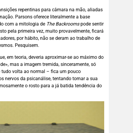
ransições repentinas para câmara na mão, aliadas
nação. Parsons oferece literalmente a base
do com a mitologia de
The Backrooms
pode sentir
sto pela primeira vez, muito provavelmente, ficará
criadores, por hábito, não se deram ao trabalho de
mesmos. Pesquisem.
e, em teoria, deveria aproximar-se ao máximo do
ade», mas a imagem tremida, sinceramente, só
o tudo volta ao normal – fica um pouco
s nervos da psicanálise, tentando tornar a sua
imosamente o rosto para a já batida tendência do