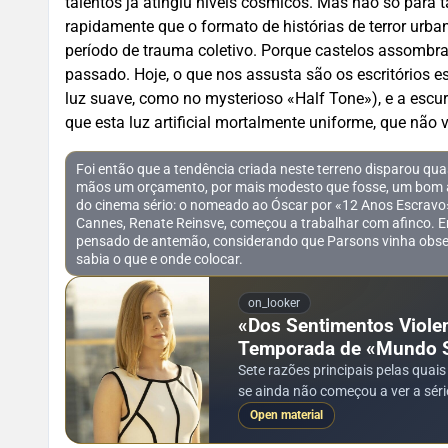
talentos já atingiu níveis cósmicos. Mas não só para 
rapidamente que o formato de histórias de terror urba
período de trauma coletivo. Porque castelos assombr
passado. Hoje, o que nos assusta são os escritórios e
luz suave, como no mysterioso «Half Tone»), e a escu
que esta luz artificial mortalmente uniforme, que nã
Foi então que a tendência criada neste terreno disparou qu
mãos um orçamento, por mais modesto que fosse, um bom arg
do cinema sério: o nomeado ao Óscar por «12 Anos Escravo»,
Cannes, Renate Reinsve, começou a trabalhar com afinco. Em
pensado de antemão, considerando que Parsons vinha obse
sabia o que e onde colocar.
on_looker
«Dos Sentimentos Violen
Temporada de «Mundo 
Sete razões principais pelas quai
se ainda não começou a ver a sér
Open material