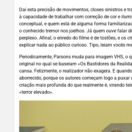
Daí esta precisão de movimentos, closes sinistros e t
à capacidade de trabalhar com correção de cor e ilumi
conceptual, e quem está de alguma forma familiariza
o conhecido tremor nos joelhos. Já quem ouve falar di
perplexo. Afinal, o enredo do filme é de tostões, e os 
explicar nada ao público curioso. Tipo, leiam vocês 
Periodicamente, Parsons muda para imagem VHS, o qu
original no qual se baseiam «Os Bastidores da Realid
cansa. Felizmente, o realizador não exagera. E quand
aborrecido, porque os autores começam logo a puxar o
criação mais profunda do que realmente é, virando te
«terror elevado».