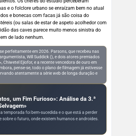
talentos. Os chefes do estúdio perceberam
nas e o folclore urbano se enraízam bem no atual
ados e bonecas com facas já são coisa do
stéreis (ou salas de estar de aspeto acolhedor com
ridão das caves parece muito menos sinistra do
o vem de lado nenhum.
ase perfeitamente em 2026. Parsons, que recebeu nas
umentista, Will Suddick (), e dois atores premiados
 Chiwetel Ejiofor, e a recente vencedora de ouro em
bora, pense-se, todo o plano de filmagem já estivesse
rvando atentamente a série web de longa duração e
tos, um Fim Furioso»: Análise da 3.ª
Selvagem»
s a temporada foi bem-sucedida e o que está a perder
ie sobre o futuro, onde existem humanos e androides.