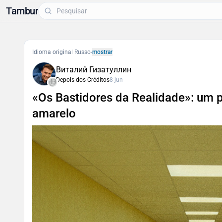
Tambur
Idioma original Russo
-
mostrar
Виталий Гизатуллин
Depois dos Créditos
8 jun
«Os Bastidores da Realidade»: um pa
amarelo